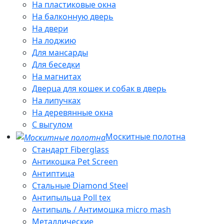
На пластиковые окна
На балконную дверь
На двери
На лоджию
Для мансарды
Для беседки
На магнитах
Дверца для кошек и собак в дверь
На липучках
На деревянные окна
С выгулом
Москитные полотна
Стандарт Fiberglass
Антикошка Pet Screen
Антиптица
Стальные Diamond Steel
Антипыльца Poll tex
Антипыль / Антимошка micro mash
Металлические