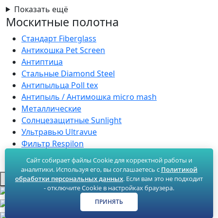
Показать ещё
Москитные полотна
Стандарт Fiberglass
Антикошка Pet Screen
Антиптица
Стальные Diamond Steel
Антипыльца Poll tex
Антипыль / Антимошка micro mash
Металлические
Солнцезащитные Sunlight
Ультравью Ultravue
Фильтр Respilon
Сайт собирает файлы Cookie для корректной работы и
Продвижение сайта
аналитики. Используя его, вы соглашаетесь с
Политикой
обработки персональных данных
. Если вам это не подходит
- отключите Cookie в настройках браузера.
ПРИНЯТЬ