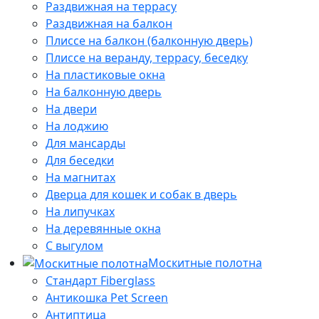
Раздвижная на террасу
Раздвижная на балкон
Плиссе на балкон (балконную дверь)
Плиссе на веранду, террасу, беседку
На пластиковые окна
На балконную дверь
На двери
На лоджию
Для мансарды
Для беседки
На магнитах
Дверца для кошек и собак в дверь
На липучках
На деревянные окна
С выгулом
Москитные полотна
Стандарт Fiberglass
Антикошка Pet Screen
Антиптица