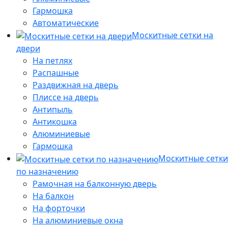
Гармошка
Автоматические
Москитные сетки на
двери
На петлях
Распашные
Раздвижная на дверь
Плиссе на дверь
Антипыль
Антикошка
Алюминиевые
Гармошка
Москитные сетки
по назначению
Рамочная на балконную дверь
На балкон
На форточки
На алюминиевые окна