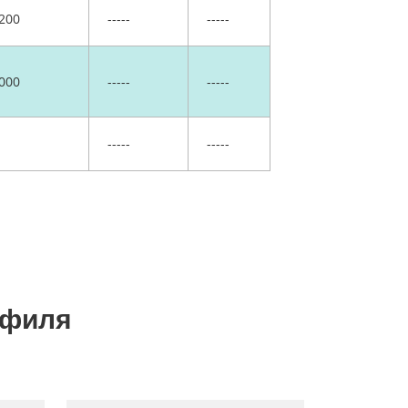
200
-----
-----
000
-----
-----
-----
-----
офиля