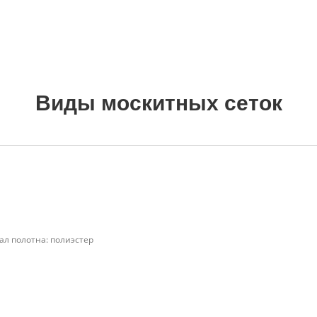
Виды москитных сеток
ал полотна: полиэстер