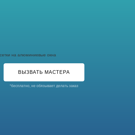
Оптом
а micro
Шумоизоляция окон
Установка котохода
Защита от детей
ight
Калькулятор
ВЫЗВАТЬ МАСТЕРА
*бесплатно, не обязывает делать заказ