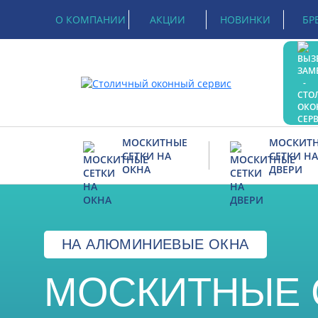
О КОМПАНИИ
АКЦИИ
НОВИНКИ
БР
МОСКИТНЫЕ
МОСКИТ
СЕТКИ НА
СЕТКИ НА
ОКНА
ДВЕРИ
Рамочные
На петлях
Вставные
Распашные
НА АЛЮМИНИЕВЫЕ ОКНА
Раздвижные
Раздвижная на две
МОСКИТНЫЕ 
Рамочная USN
Плиссе на дверь