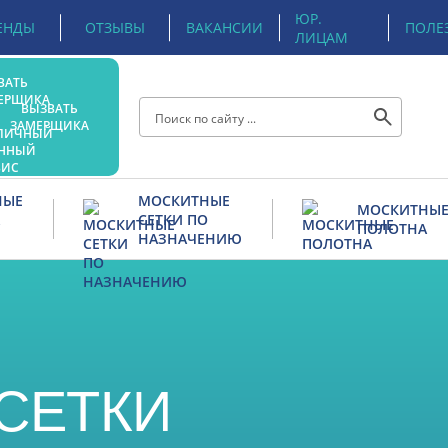
ЮР.
ЕНДЫ
ОТЗЫВЫ
ВАКАНСИИ
ПОЛЕ
ЛИЦАМ
ВЫЗВАТЬ
ЗАМЕРЩИКА
НЫЕ
МОСКИТНЫЕ
МОСКИТНЫ
СЕТКИ ПО
ПОЛОТНА
НАЗНАЧЕНИЮ
Рамочная на балконную дверь
Стандарт Fiberglass
На балкон
Антикошка Pet Screen
рь
На форточки
Антиптица
СЕТКИ
На алюминиевые окна
Стальные Diamond Ste