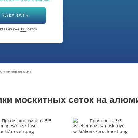
На магнитах
ЗАКАЗАТЬ
Дверца для кошек и собак в
аказано уже
115
сеток
дверь
На липучках
На деревянные окна
люминиевые окна
С выгулом
ики москитных сеток на алюм
Проветриваемость: 5/5
Прочность: 3/5