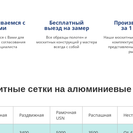
ваемся с
Бесплатный
Произ
ми
выезд на замер
за 1
я с Вами для
Все образцы полотен и
Наши москитные
 согласования
москитных конструкций у мастера
комплекту
ециалиста
всегда с собой
представлены
р
итные сетки на алюминиевые 
Рамочная
ная
Раздвижная
Распашная
Нес
USN
3400
5000
3500
От 4