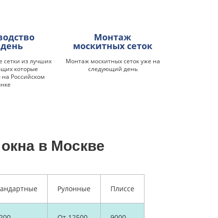
водство
Монтаж
 день
москитных сеток
 сетки из лучших
Монтаж москитных сеток уже на
ющих которые
следующий день
 на Российском
ынке
окна в Москве
тандартные
Рулонные
Плиссе
200
От 12500
9000