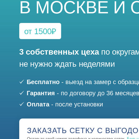
В МОСКВЕ И 
Рулонные
Антипыль
Плиссе
Антикошка
от 1500₽
Нестандартные
Алюминиевые
Антикошка
Гармошка
3 собственных цеха
по округа
Антипыль
не нужно ждать неделями
Алюминиевые
Бесплатно
- выезд на замер с образ
Гармошка
Гарантия
- по договору до 36 месяце
Автоматические
Оплата
- после установки
ЗАКАЗАТЬ СЕТКУ С ВЫГОД
Оставьте свой номер телефона и количество сеток.
Больш