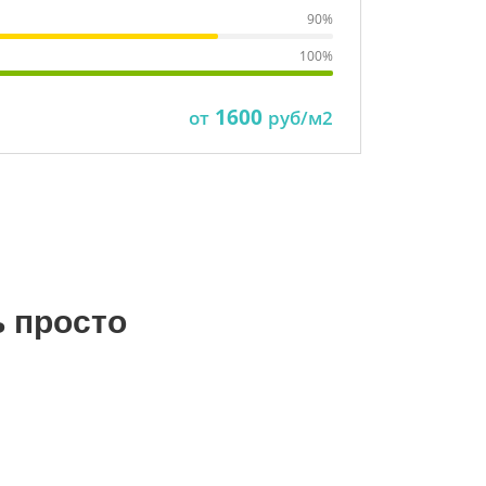
90%
Светопропуск
100%
Прочность
1600
от
руб/м2
3800 руб./м2
ь просто