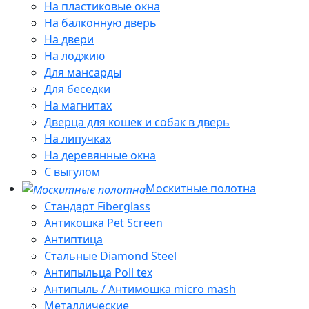
На пластиковые окна
На балконную дверь
На двери
На лоджию
Для мансарды
Для беседки
На магнитах
Дверца для кошек и собак в дверь
На липучках
На деревянные окна
С выгулом
Москитные полотна
Стандарт Fiberglass
Антикошка Pet Screen
Антиптица
Стальные Diamond Steel
Антипыльца Poll tex
Антипыль / Антимошка micro mash
Металлические