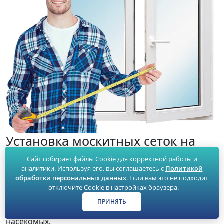
Установка москитных сеток на
мансардные окна
Сайт собирает файлы Cookie для корректной работы и
аналитики. Используя его, вы соглашаетесь с
Политикой
Установка москитных сеток на мансардные окна
обработки персональных данных
. Если вам это не подходит
требует специальных навыков и инструментов. Мы
- отключите Cookie в настройках браузера.
предлагаем услуги по монтажу москитных сеток,
ПРИНЯТЬ
чтобы обеспечить вам максимальную защиту от
насекомых.