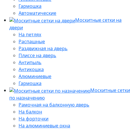
Гармошка
Автоматические
Москитные сетки на
двери
На петлях
Распашные
Раздвижная на дверь
Плиссе на дверь
Антипыль
Антикошка
Алюминиевые
Гармошка
Москитные сетки
по назначению
Рамочная на балконную дверь
На балкон
На форточки
На алюминиевые окна