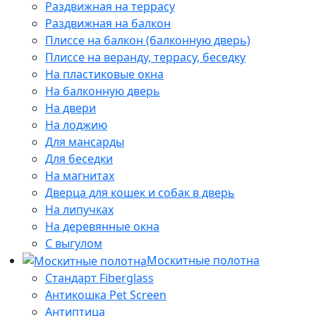
Раздвижная на террасу
Раздвижная на балкон
Плиссе на балкон (балконную дверь)
Плиссе на веранду, террасу, беседку
На пластиковые окна
На балконную дверь
На двери
На лоджию
Для мансарды
Для беседки
На магнитах
Дверца для кошек и собак в дверь
На липучках
На деревянные окна
С выгулом
Москитные полотна
Стандарт Fiberglass
Антикошка Pet Screen
Антиптица