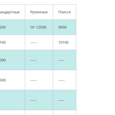
тандартные
Рулонные
Плиссе
200
От 12500
9000
100
-----
10100
000
-----
-----
500
-----
-----
-----
-----