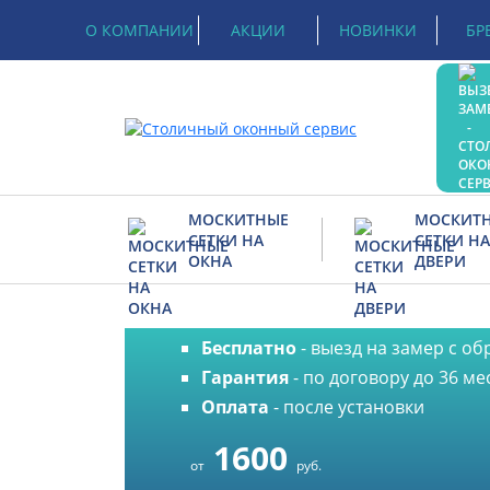
О КОМПАНИИ
АКЦИИ
НОВИНКИ
БР
МОСКИТНЫЕ
МОСКИТ
СЕТКИ НА
СЕТКИ НА
ОКНА
ДВЕРИ
Москитные сет
Рамочные
На петлях
Бесплатно
- выезд на замер с о
Вставные
Распашные
Гарантия
- по договору до 36 ме
Раздвижные
Раздвижная на две
Оплата
- после установки
1600
Рамочная USN
Плиссе на дверь
от
руб.