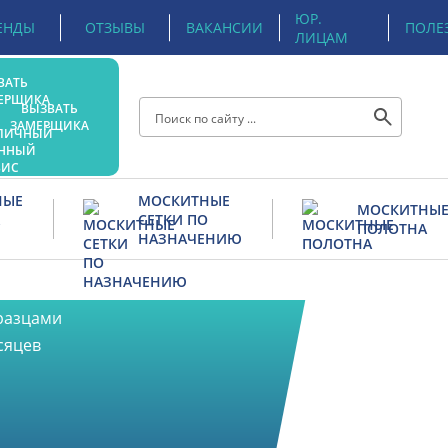
ЮР.
ЕНДЫ
ОТЗЫВЫ
ВАКАНСИИ
ПОЛЕ
ЛИЦАМ
ВЫЗВАТЬ
ЗАМЕРЩИКА
НЫЕ
МОСКИТНЫЕ
МОСКИТНЫ
СЕТКИ ПО
ПОЛОТНА
НАЗНАЧЕНИЮ
ки
Рамочная на балконную дверь
Стандарт Fiberglass
бразцами
На балкон
Антикошка Pet Screen
сяцев
рь
На форточки
Антиптица
На алюминиевые окна
Стальные Diamond Ste