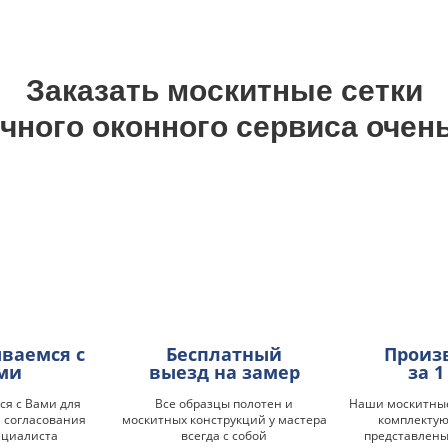
Заказать москитные сетки
чного оконного сервиса очен
ваемся с
Бесплатный
Произ
ми
выезд на замер
за 1
я с Вами для
Все образцы полотен и
Наши москитные
 согласования
москитных конструкций у мастера
комплекту
ециалиста
всегда с собой
представлены