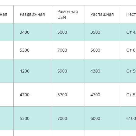
Рамочная
ная
Раздвижная
Распашная
Нес
USN
3400
5000
3500
От 4
5300
7000
5600
От 6
4200
5900
4300
От 5
4700
6700
4700
От 5
5300
7000
6000
6100