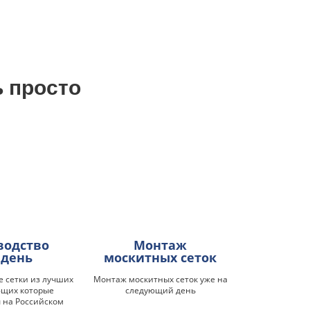
ь просто
водство
Монтаж
 день
москитных сеток
 сетки из лучших
Монтаж москитных сеток уже на
ющих которые
следующий день
 на Российском