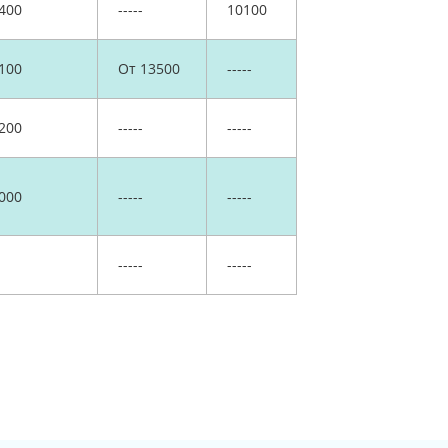
400
-----
10100
100
От 13500
-----
200
-----
-----
000
-----
-----
-----
-----