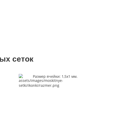
Оптом
а micro
Шумоизоляция окон
Установка котохода
Защита от детей
ight
Калькулятор
ых сеток
Размер ячейки: 1,5х1 мм.