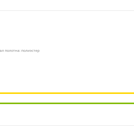
На магнитах
Дверца для кошек и собак в
дверь
На липучках
ал полотна: полиэстер
На деревянные окна
С выгулом