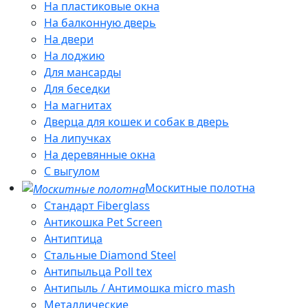
На пластиковые окна
На балконную дверь
На двери
На лоджию
Для мансарды
Для беседки
На магнитах
Дверца для кошек и собак в дверь
На липучках
На деревянные окна
С выгулом
Москитные полотна
Стандарт Fiberglass
Антикошка Pet Screen
Антиптица
Стальные Diamond Steel
Антипыльца Poll tex
Антипыль / Антимошка micro mash
Металлические