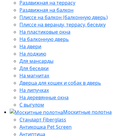
Раздвижная на террасу
Раздвижная на балкон
Плиссе на балкон (балконную дверь)
Плиссе на веранду, террасу, беседку
На пластиковые окна
На балконную дверь
На двери
На лоджию
Для мансарды
Для беседки
На магнитах
Дверца для кошек и собак в дверь
На липучках
На деревянные окна
С выгулом
Москитные полотна
Стандарт Fiberglass
Антикошка Pet Screen
Антиптица