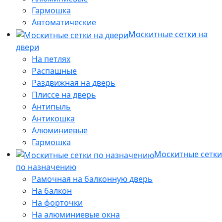
Гармошка
Автоматические
Москитные сетки на
двери
На петлях
Распашные
Раздвижная на дверь
Плиссе на дверь
Антипыль
Антикошка
Алюминиевые
Гармошка
Москитные сетки
по назначению
Рамочная на балконную дверь
На балкон
На форточки
На алюминиевые окна