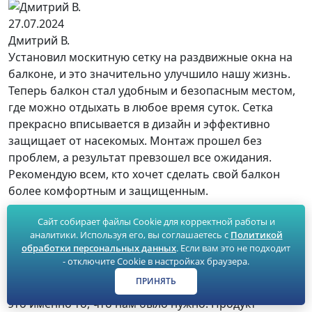
27.07.2024
Дмитрий В.
Установил москитную сетку на раздвижные окна на
балконе, и это значительно улучшило нашу жизнь.
Теперь балкон стал удобным и безопасным местом,
где можно отдыхать в любое время суток. Сетка
прекрасно вписывается в дизайн и эффективно
защищает от насекомых. Монтаж прошел без
проблем, а результат превзошел все ожидания.
Рекомендую всем, кто хочет сделать свой балкон
более комфортным и защищенным.
Читать полностью
Сайт собирает файлы Cookie для корректной работы и
аналитики. Используя его, вы соглашаетесь с
Политикой
обработки персональных данных
. Если вам это не подходит
03.08.2024
- отключите Cookie в настройках браузера.
Ольга С.
ПРИНЯТЬ
Москитная сетка на раздвижные окна на балконе —
это именно то, что нам было нужно! Продукт