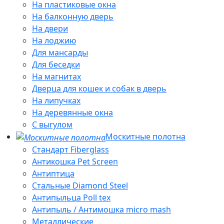
На пластиковые окна
На балконную дверь
На двери
На лоджию
Для мансарды
Для беседки
На магнитах
Дверца для кошек и собак в дверь
На липучках
На деревянные окна
С выгулом
Москитные полотна
Стандарт Fiberglass
Антикошка Pet Screen
Антиптица
Стальные Diamond Steel
Антипыльца Poll tex
Антипыль / Антимошка micro mash
Металлические