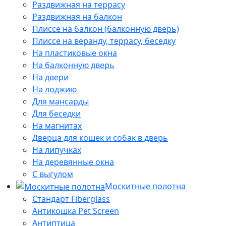
Раздвижная на террасу
Раздвижная на балкон
Плиссе на балкон (балконную дверь)
Плиссе на веранду, террасу, беседку
На пластиковые окна
На балконную дверь
На двери
На лоджию
Для мансарды
Для беседки
На магнитах
Дверца для кошек и собак в дверь
На липучках
На деревянные окна
С выгулом
Москитные полотна
Стандарт Fiberglass
Антикошка Pet Screen
Антиптица