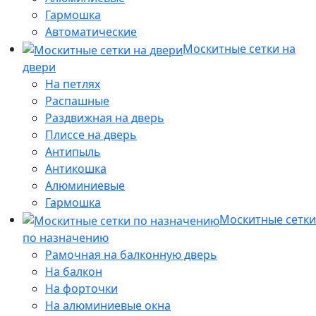
Гармошка
Автоматические
Москитные сетки на
двери
На петлях
Распашные
Раздвижная на дверь
Плиссе на дверь
Антипыль
Антикошка
Алюминиевые
Гармошка
Москитные сетки
по назначению
Рамочная на балконную дверь
На балкон
На форточки
На алюминиевые окна