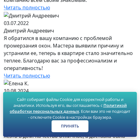
Читать полностью
03.07.2022
Дмитрий Андреевич
Я обратился в вашу компанию с проблемой
промерзания окон. Мастера выявили причину и
устранили ее, теперь в квартире стало значительно
теплее. Благодарю вас за профессионализм и
оперативность!
Читать полностью
10.08.2024
Елена К.
Сайт собирает файлы Cookie для корректной работы и
аналитики. Используя его, вы соглашаетесь с
Политикой
Москитные сетки Антипыль — просто находка для
обработки персональных данных
. Если вам это не подходит
нашего балкона! Установка прошла быстро и без
- отключите Cookie в настройках браузера.
проблем. Теперь мы можем спокойно открывать
ПРИНЯТЬ
двери, не переживая о том, что насекомые будут
лезть в дом. Качество отличное, а доставка была