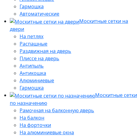
Гармошка
Автоматические
Москитные сетки на
двери
На петлях
Распашные
Раздвижная на дверь
Плиссе на дверь
Антипыль
Антикошка
Алюминиевые
Гармошка
Москитные сетки
по назначению
Рамочная на балконную дверь
На балкон
На форточки
На алюминиевые окна