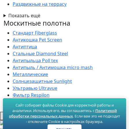
Раздвижные на террасу
Показать ещё
Москитные полотна
Стандарт Fiberglass
Антикошка Pet Screen
Антиптица
Стальные Diamond Steel
Антипыльца Poll tex
Антипыль / Антимошка micro mash
Металлические
Солнцезащитные Sunlight
Ультравью Ultravue
Фильтр Respilon
Сайт собирает файлы Cookie для корректной работы и
Продвижение сайта
аналитики. Используя его, вы соглашаетесь с
Политикой
обработки персональных данных
. Если вам это не подходит
- отключите Cookie в настройках браузера.