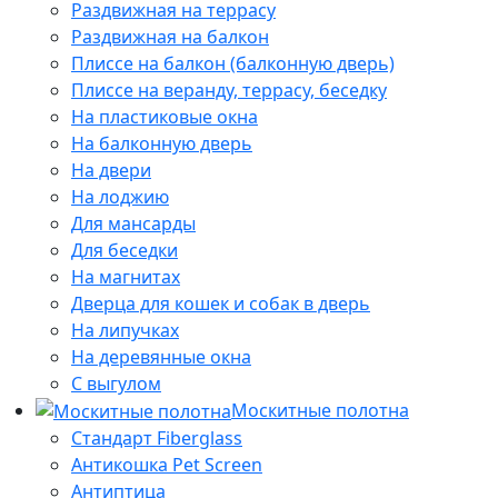
Раздвижная на террасу
Раздвижная на балкон
Плиссе на балкон (балконную дверь)
Плиссе на веранду, террасу, беседку
На пластиковые окна
На балконную дверь
На двери
На лоджию
Для мансарды
Для беседки
На магнитах
Дверца для кошек и собак в дверь
На липучках
На деревянные окна
С выгулом
Москитные полотна
Стандарт Fiberglass
Антикошка Pet Screen
Антиптица