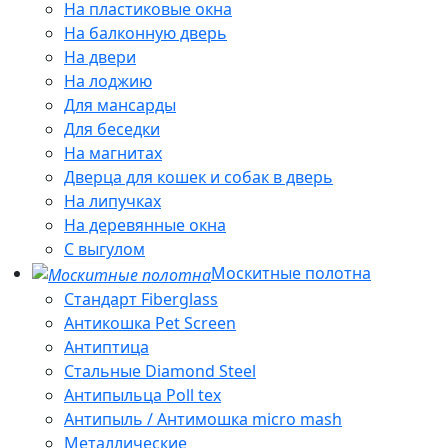
На пластиковые окна
На балконную дверь
На двери
На лоджию
Для мансарды
Для беседки
На магнитах
Дверца для кошек и собак в дверь
На липучках
На деревянные окна
С выгулом
Москитные полотна
Стандарт Fiberglass
Антикошка Pet Screen
Антиптица
Стальные Diamond Steel
Антипыльца Poll tex
Антипыль / Антимошка micro mash
Металлические