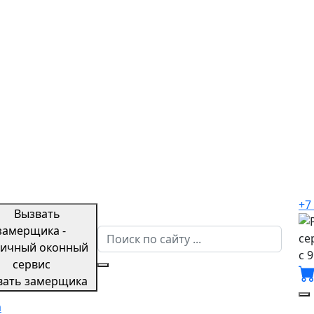
+7
с 9
вать замерщика
а