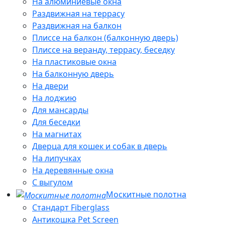
На алюминиевые окна
Раздвижная на террасу
Раздвижная на балкон
Плиссе на балкон (балконную дверь)
Плиссе на веранду, террасу, беседку
На пластиковые окна
На балконную дверь
На двери
На лоджию
Для мансарды
Для беседки
На магнитах
Дверца для кошек и собак в дверь
На липучках
На деревянные окна
С выгулом
Москитные полотна
Стандарт Fiberglass
Антикошка Pet Screen