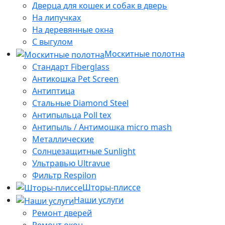
Дверца для кошек и собак в дверь
На липучках
На деревянные окна
С выгулом
Москитные полотна
Стандарт Fiberglass
Антикошка Pet Screen
Антиптица
Стальные Diamond Steel
Антипыльца Poll tex
Антипыль / Антимошка micro mash
Металлические
Солнцезащитные Sunlight
Ультравью Ultravue
Фильтр Respilon
Шторы-плиссе
Наши услуги
Ремонт дверей