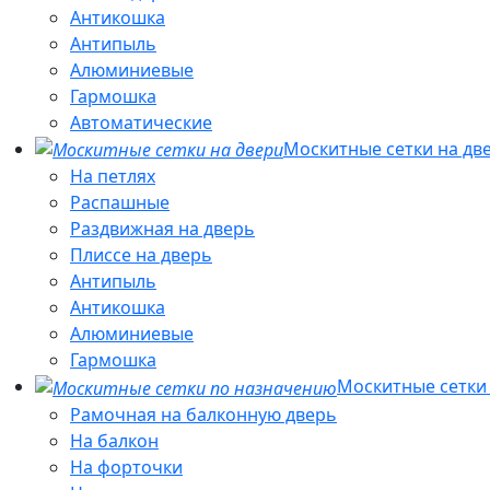
Антикошка
Антипыль
Алюминиевые
Гармошка
Автоматические
Москитные сетки на дв
На петлях
Распашные
Раздвижная на дверь
Плиссе на дверь
Антипыль
Антикошка
Алюминиевые
Гармошка
Москитные сетки
Рамочная на балконную дверь
На балкон
На форточки