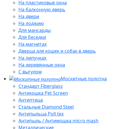
На пластиковые окна
На балконную дверь
На двери
На лоджию
Для мансарды
Для беседки
На магнитах
Дверца для кошек и собак в дверь
На липучках
На деревянные окна
С выгулом
Москитные полотна
Стандарт Fiberglass
Антикошка Pet Screen
Антиптица
Стальные Diamond Steel
Антипыльца Poll tex
Антипыль / Антимошка micro mash
Металлические