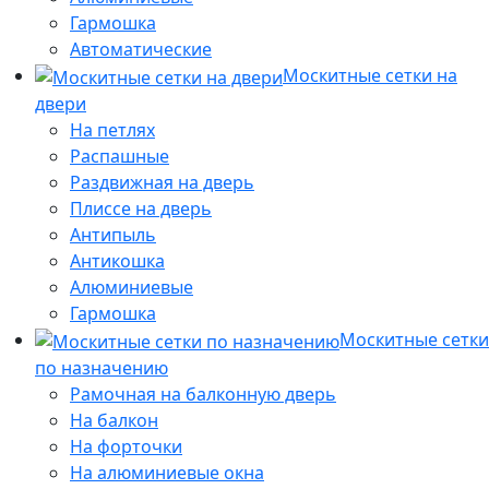
Гармошка
Автоматические
Москитные сетки на
двери
На петлях
Распашные
Раздвижная на дверь
Плиссе на дверь
Антипыль
Антикошка
Алюминиевые
Гармошка
Москитные сетки
по назначению
Рамочная на балконную дверь
На балкон
На форточки
На алюминиевые окна