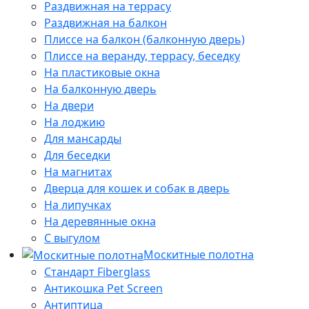
Раздвижная на террасу
Раздвижная на балкон
Плиссе на балкон (балконную дверь)
Плиссе на веранду, террасу, беседку
На пластиковые окна
На балконную дверь
На двери
На лоджию
Для мансарды
Для беседки
На магнитах
Дверца для кошек и собак в дверь
На липучках
На деревянные окна
С выгулом
Москитные полотна
Стандарт Fiberglass
Антикошка Pet Screen
Антиптица