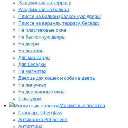
Раздвижная на террасу
Раздвижная на балкон
Плиссе на балкон (балконную дверь)
Плиссе на веранду, террасу, беседку
На пластиковые окна
На балконную дверь
На двери
На лоджию
Для мансарды
Для беседки
На магнитах
Дверца для кошек и собак в дверь
На липучках
На деревянные окна
С выгулом
Москитные полотна
Стандарт Fiberglass
Антикошка Pet Screen
Антиптица