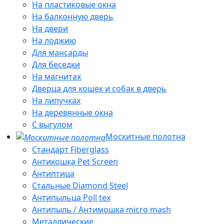
На пластиковые окна
На балконную дверь
На двери
На лоджию
Для мансарды
Для беседки
На магнитах
Дверца для кошек и собак в дверь
На липучках
На деревянные окна
С выгулом
Москитные полотна
Стандарт Fiberglass
Антикошка Pet Screen
Антиптица
Стальные Diamond Steel
Антипыльца Poll tex
Антипыль / Антимошка micro mash
Металлические