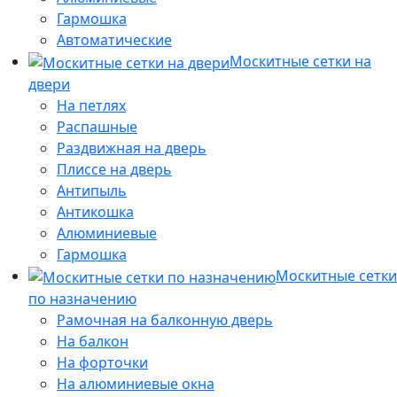
Гармошка
Автоматические
Москитные сетки на
двери
На петлях
Распашные
Раздвижная на дверь
Плиссе на дверь
Антипыль
Антикошка
Алюминиевые
Гармошка
Москитные сетки
по назначению
Рамочная на балконную дверь
На балкон
На форточки
На алюминиевые окна