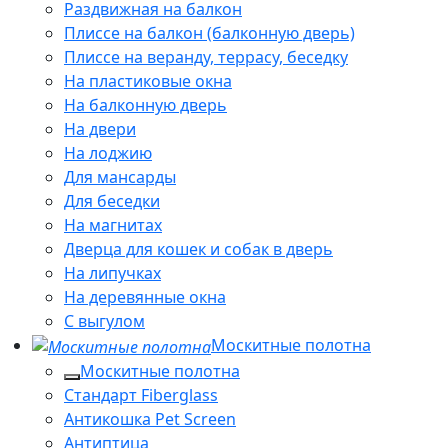
Раздвижная на балкон
Плиссе на балкон (балконную дверь)
Плиссе на веранду, террасу, беседку
На пластиковые окна
На балконную дверь
На двери
На лоджию
Для мансарды
Для беседки
На магнитах
Дверца для кошек и собак в дверь
На липучках
На деревянные окна
С выгулом
Москитные полотна
Москитные полотна
Стандарт Fiberglass
Антикошка Pet Screen
Антиптица