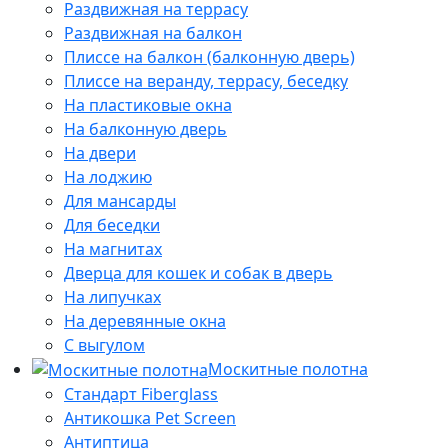
Раздвижная на террасу
Раздвижная на балкон
Плиссе на балкон (балконную дверь)
Плиссе на веранду, террасу, беседку
На пластиковые окна
На балконную дверь
На двери
На лоджию
Для мансарды
Для беседки
На магнитах
Дверца для кошек и собак в дверь
На липучках
На деревянные окна
С выгулом
Москитные полотна
Стандарт Fiberglass
Антикошка Pet Screen
Антиптица