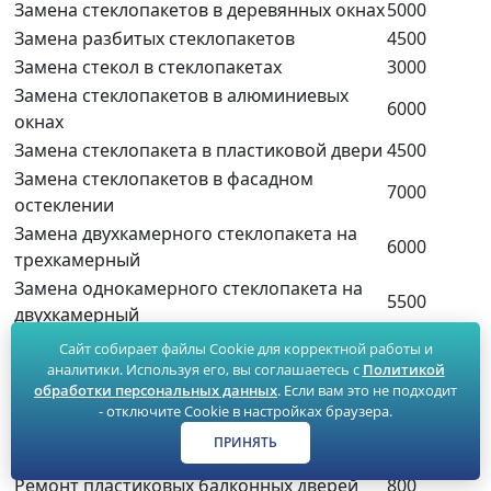
Замена стеклопакетов в деревянных окнах
5000
Замена разбитых стеклопакетов
4500
Замена стекол в стеклопакетах
3000
Замена стеклопакетов в алюминиевых
6000
окнах
Замена стеклопакета в пластиковой двери
4500
Замена стеклопакетов в фасадном
7000
остеклении
Замена двухкамерного стеклопакета на
6000
трехкамерный
Замена однокамерного стеклопакета на
5500
двухкамерный
Замена холодного остекления
4500
Сайт собирает файлы Cookie для корректной работы и
Замена глухого стеклопакета на створку
11000
аналитики. Используя его, вы соглашаетесь с
Политикой
обработки персональных данных
. Если вам это не подходит
Ремонт холодного остекления
500
- отключите Cookie в настройках браузера.
Ремонт дверей
ПРИНЯТЬ
Ремонт пластиковых дверей
800
Ремонт пластиковых балконных дверей
800