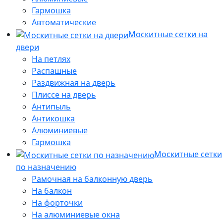
Гармошка
Автоматические
Москитные сетки на
двери
На петлях
Распашные
Раздвижная на дверь
Плиссе на дверь
Антипыль
Антикошка
Алюминиевые
Гармошка
Москитные сетки
по назначению
Рамочная на балконную дверь
На балкон
На форточки
На алюминиевые окна