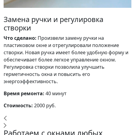
Замена ручки и регулировка
створки
Ч
П
Что сделано:
Произвели замену ручки на
к
пластиковом окне и отрегулировали положение
з
створки. Новая ручка имеет более удобную форму и
о
обеспечивает более легкое управление окном.
Регулировка створки позволила улучшить
В
герметичность окна и повысить его
энергоэффективность.
С
Время ремонта:
40 минут
Стоимость:
2000 руб.
Работаем с окнами любых