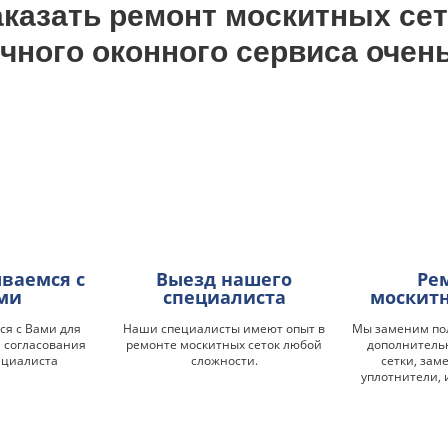
аказать ремонт москитных сет
чного оконного сервиса очен
ваемся с
Выезд нашего
Ре
ми
специалиста
москитн
я с Вами для
Наши специалисты имеют опыт в
Мы заменим по
 согласования
ремонте москитных сеток любой
дополнитель
ециалиста
сложности.
сетки, зам
уплотнители, 