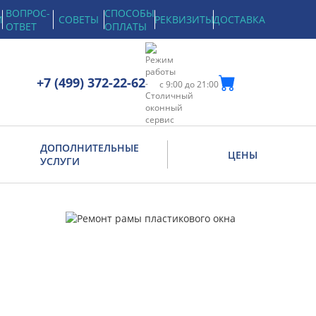
ВОПРОС-
СПОСОБЫ
И
СОВЕТЫ
РЕКВИЗИТЫ
ДОСТАВКА
ОТВЕТ
ОПЛАТЫ
+7 (499) 372-22-62
с 9:00 до 21:00
ДОПОЛНИТЕЛЬНЫЕ
ЦЕНЫ
УСЛУГИ
Установка ограничителя
открывания окна в Москве
Выгул на окно для кошек
Обвязка фурнитуры
Ремонт фурнитуры деревянных