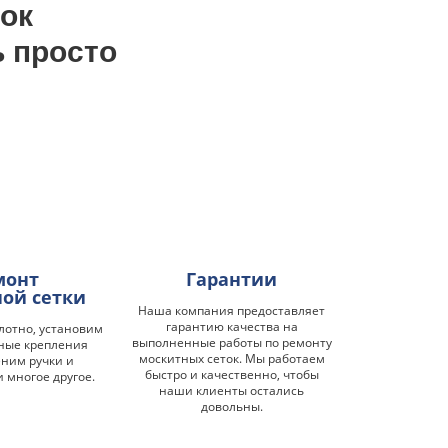
Замки на окна
ок
ь просто
монт
Гарантии
ой сетки
Наша компания предоставляет
гарантию качества на
лотно, установим
выполненные работы по ремонту
ные крепления
москитных сеток. Мы работаем
еним ручки и
быстро и качественно, чтобы
и многое другое.
наши клиенты остались
довольны.