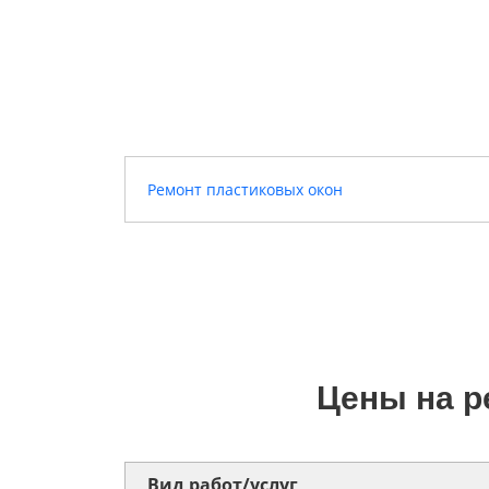
Ремонт пластиковых окон
Цены на р
Вид paбoт/ycлyг