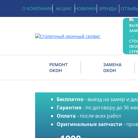
О КОМПАНИИ
АКЦИИ
НОВИНКИ
БРЕНДЫ
ОТЗЫВ
РЕМОНТ
ЗАМЕНА
ОКОН
ОКОН
Ремонт рамы
пластикового 
Ремонт пластиковых окон
Замена холодного ост
Бесплатно
- выезд на замер и ди
Ремонт деревянных окон
Ремонт и замена фурн
Гарантия
- по договору до 36 ме
Ремонт мансардных окон
Замена фурнитуры на
Оплата
- после всех работ
пластиковых окнах
Оригинальные запчасти
- про
Ремонт алюминиевых окон
Замена механизмов от