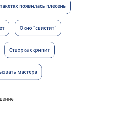
пакетах появилась плесень
ет
Окно "свистит"
Створка скрипит
вызвать мастера
ешение