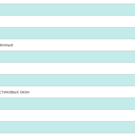
вянные
стиковых окон